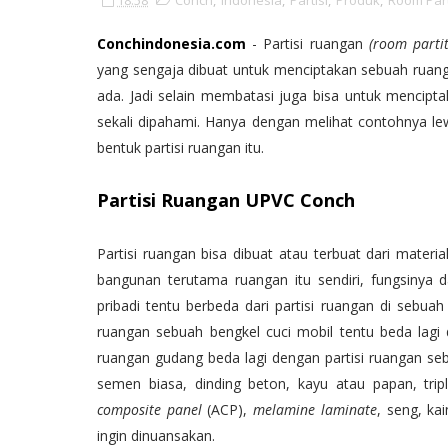
18.58
Conch
,
Indonesia
,
Partisi
,
Produk
,
Room Part
Conchindonesia.com
- Partisi ruangan
(room partit
yang sengaja dibuat untuk menciptakan sebuah ruan
ada. Jadi selain membatasi juga bisa untuk mencipt
sekali dipahami. Hanya dengan melihat contohnya le
bentuk partisi ruangan itu.
Partisi Ruangan UPVC Conch
Partisi ruangan bisa dibuat atau terbuat dari mater
bangunan terutama ruangan itu sendiri, fungsinya d
pribadi tentu berbeda dari partisi ruangan di sebua
ruangan sebuah bengkel cuci mobil tentu beda lagi d
ruangan gudang beda lagi dengan partisi ruangan s
semen biasa, dinding beton, kayu atau papan, trip
composite panel
(ACP),
melamine laminate
, seng, ka
ingin dinuansakan.