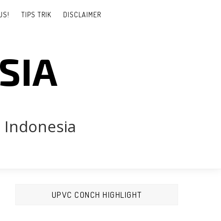
US!
TIPS TRIK
DISCLAIMER
SIA
 Indonesia
do, Alcomexindo, YKK, Kinbon, Inkalum, Dacon, Forta, Conch, Falken,
UPVC CONCH HIGHLIGHT