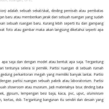
ition
,
Ruangan
,
UPVC
ion)
adalah sebuah sekat/skat, dinding pemisah atau pembatas
gan baru atau memberikan jarak dari sebuah ruangan yang sudah
akan sebuah ruangan baru. Kurang lebih seperti itu dan gampang
wat foto atau gambar maka akan langsung diketahui seperti apa
ial apa saja dan dengan model atau bentuk apa saja. Tergantung
an tentunya selera si pemilik. Partisi ruangan di sebuah rumah
h gedung perkantoran megah yang memiliki banyak lantai. Partisi
engan partisi ruangan sebuah pabrik atau laboratorium. Partisi
ebuah
showroom
atau museum. Jadi materialnya bisa: dinding bata
lek, gipsum, lempengan besi baja, kaca, pvc, upvc,
aluminium
in, kertas, dsb. Tergantung bangunan itu sendiri dan desain yang