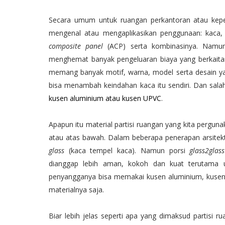
Secara umum untuk ruangan perkantoran atau keperlu
mengenal atau mengaplikasikan penggunaan: kaca, 
composite panel
(ACP) serta kombinasinya. Namun 
menghemat banyak pengeluaran biaya yang berkaitan de
memang banyak motif, warna, model serta desain yang
bisa menambah keindahan kaca itu sendiri. Dan sala
kusen aluminium atau kusen UPVC
.
Apapun itu material partisi ruangan yang kita pergun
atau atas bawah. Dalam beberapa penerapan arsitek
glass
(kaca tempel kaca). Namun porsi
glass2glass
dianggap lebih aman, kokoh dan kuat terutama un
penyangganya bisa memakai kusen aluminium, kuse
materialnya saja.
Biar lebih jelas seperti apa yang dimaksud partisi r