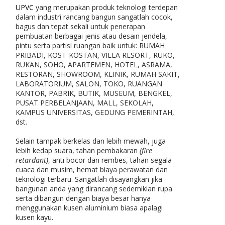
UPVC
yang merupakan produk teknologi terdepan
dalam industri rancang bangun sangatlah cocok,
bagus dan tepat sekali untuk penerapan
pembuatan berbagai jenis atau desain jendela,
pintu serta partisi ruangan baik untuk: RUMAH
PRIBADI, KOST-KOSTAN, VILLA RESORT, RUKO,
RUKAN, SOHO, APARTEMEN, HOTEL, ASRAMA,
RESTORAN, SHOWROOM, KLINIK, RUMAH SAKIT,
LABORATORIUM, SALON, TOKO, RUANGAN
KANTOR, PABRIK, BUTIK, MUSEUM, BENGKEL,
PUSAT PERBELANJAAN, MALL, SEKOLAH,
KAMPUS UNIVERSITAS, GEDUNG PEMERINTAH,
dst.
Selain tampak berkelas dan lebih mewah, juga
lebih kedap suara, tahan pembakaran
(fire
retardant)
, anti bocor dan rembes, tahan segala
cuaca dan musim, hemat biaya perawatan dan
teknologi terbaru. Sangatlah disayangkan jika
bangunan anda yang dirancang sedemikian rupa
serta dibangun dengan biaya besar hanya
menggunakan kusen aluminium biasa apalagi
kusen kayu.