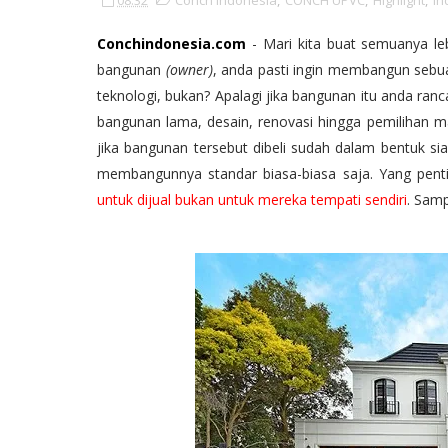
08.32
Conch Indonesia
,
CONCH UPVC
,
Highlight
,
In
Conchindonesia.com
- Mari kita buat semuanya le
bangunan
(owner)
, anda pasti ingin membangun sebu
teknologi, bukan? Apalagi jika bangunan itu anda ran
bangunan lama, desain, renovasi hingga pemilihan mat
jika bangunan tersebut dibeli sudah dalam bentuk sia
membangunnya standar biasa-biasa saja. Yang penti
untuk dijual bukan untuk mereka tempati sendiri
. Sam