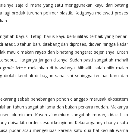
erialnya saja di mana yang satu menggunakan kayu dari batang
 lagi produk turunan polimer plastik. Ketiganya melewati proses
akan.
atlah bagus. Tetapi harus kayu berkualitas terbaik yang benar-
i atas 50 tahun baru ditebang dan diproses, dioven hingga kadar
 tidak mau dimakan
rayap
dan binatang pengerat sejenisnya. Entah
ersebut. Harganya jangan ditanya! Sudah pasti sangatlah mahal!
an
grade
A+++ melainkan di bawahnya. Alih-alih salah pilih malah
iolah kembali di bagian sana sini sehingga terlihat baru dan
n sekarang sebab penebangan pohon dianggap merusak ekosistem
uluhan tahun sangatlah lama dan bukan perkara mudah. Makanya
usen aluminium. Kusen aluminium sangatlah murah, tidak bisa
anya bisa kita order sesuai keinginan. Kekurangannya hanya satu
bisa pudar atau mengelupas karena satu dua hal kecuali warna