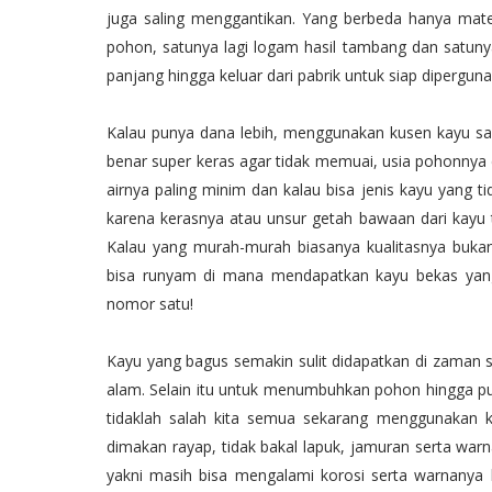
juga saling menggantikan. Yang berbeda hanya mat
pohon, satunya lagi logam hasil tambang dan satunya
panjang hingga keluar dari pabrik untuk siap dipergun
Kalau punya dana lebih, menggunakan kusen kayu sang
benar super keras agar tidak memuai, usia pohonnya d
airnya paling minim dan kalau bisa jenis kayu yang
karena kerasnya atau unsur getah bawaan dari kayu t
Kalau yang murah-murah biasanya kualitasnya buk
bisa runyam di mana mendapatkan kayu bekas yang d
nomor satu!
Kayu yang bagus semakin sulit didapatkan di zama
alam. Selain itu untuk menumbuhkan pohon hingga p
tidaklah salah kita semua sekarang menggunakan k
dimakan rayap, tidak bakal lapuk, jamuran serta warn
yakni masih bisa mengalami korosi serta warnanya 