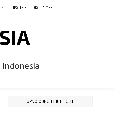
US!
TIPS TRIK
DISCLAIMER
SIA
 Indonesia
ala kecil, besar hingga raksasa, bergabunglah di Group WA kami untu
UPVC CONCH HIGHLIGHT