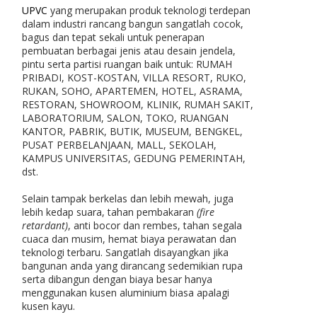
UPVC
yang merupakan produk teknologi terdepan
dalam industri rancang bangun sangatlah cocok,
bagus dan tepat sekali untuk penerapan
pembuatan berbagai jenis atau desain jendela,
pintu serta partisi ruangan baik untuk: RUMAH
PRIBADI, KOST-KOSTAN, VILLA RESORT, RUKO,
RUKAN, SOHO, APARTEMEN, HOTEL, ASRAMA,
RESTORAN, SHOWROOM, KLINIK, RUMAH SAKIT,
LABORATORIUM, SALON, TOKO, RUANGAN
KANTOR, PABRIK, BUTIK, MUSEUM, BENGKEL,
PUSAT PERBELANJAAN, MALL, SEKOLAH,
KAMPUS UNIVERSITAS, GEDUNG PEMERINTAH,
dst.
Selain tampak berkelas dan lebih mewah, juga
lebih kedap suara, tahan pembakaran
(fire
retardant)
, anti bocor dan rembes, tahan segala
cuaca dan musim, hemat biaya perawatan dan
teknologi terbaru. Sangatlah disayangkan jika
bangunan anda yang dirancang sedemikian rupa
serta dibangun dengan biaya besar hanya
menggunakan kusen aluminium biasa apalagi
kusen kayu.