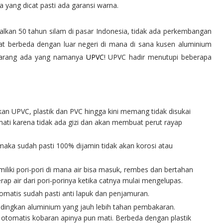
a yang dicat pasti ada garansi warna.
alkan 50 tahun silam di pasar Indonesia, tidak ada perkembangan
at berbeda dengan luar negeri di mana di sana kusen aluminium
ekarang ada yang namanya
UPVC
! UPVC hadir menutupi beberapa
nkan UPVC, plastik dan PVC hingga kini memang tidak disukai
ati karena tidak ada gizi dan akan membuat perut rayap
aka sudah pasti 100% dijamin tidak akan korosi atau
miliki pori-pori di mana air bisa masuk, rembes dan bertahan
p air dari pori-porinya ketika catnya mulai mengelupas.
otomatis sudah pasti anti lapuk dan penjamuran.
andingkan aluminium yang jauh lebih tahan pembakaran.
otomatis kobaran apinya pun mati. Berbeda dengan plastik