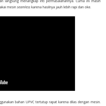
kan langsung menangkap inti permasalahannya. Cuma ini masih
makai mesin
seamless
karena hasilnya jauh lebih rapi dan oke.
ggunakan bahan UPVC tertutup rapat karena dilas dengan mesin.