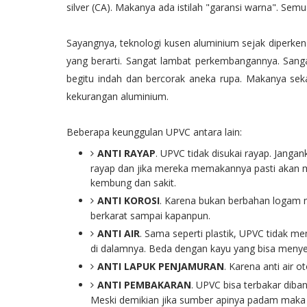
silver (CA). Makanya ada istilah "garansi warna". Semu
Sayangnya, teknologi kusen aluminium sejak diperken
yang berarti. Sangat lambat perkembangannya. Sang
begitu indah dan bercorak aneka rupa. Makanya s
kekurangan aluminium.
Beberapa keunggulan UPVC antara lain:
ANTI RAYAP
. UPVC tidak disukai rayap. Janga
rayap dan jika mereka memakannya pasti akan m
kembung dan sakit.
ANTI KOROSI
. Karena bukan berbahan logam m
berkarat sampai kapanpun.
ANTI AIR
. Sama seperti plastik, UPVC tidak me
di dalamnya. Beda dengan kayu yang bisa menyera
ANTI LAPUK PENJAMURAN
. Karena anti air 
ANTI PEMBAKARAN
. UPVC bisa terbakar dib
Meski demikian jika sumber apinya padam maka 