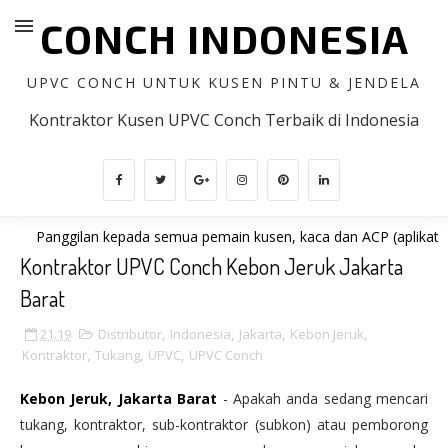
CONCH INDONESIA
UPVC CONCH UNTUK KUSEN PINTU & JENDELA
Kontraktor Kusen UPVC Conch Terbaik di Indonesia
anggilan kepada semua pemain kusen, kaca dan ACP (aplikator/fabrika
Kontraktor UPVC Conch Kebon Jeruk Jakarta
Barat
21.19
Distributor
,
Indonesia
,
Jakarta
,
Kebon Jeruk
,
Kontraktor
,
Tukang
,
UPVC
,
UPVC Conch
Kebon Jeruk, Jakarta Barat
- Apakah anda sedang mencari
tukang, kontraktor, sub-kontraktor (subkon) atau pemborong